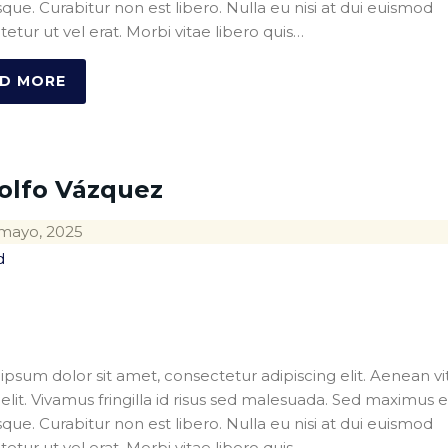
sque. Curabitur non est libero. Nulla eu nisi at dui euismod
etur ut vel erat. Morbi vitae libero quis…
D MORE
olfo Vázquez
mayo, 2025
d
psum dolor sit amet, consectetur adipiscing elit. Aenean vi
s elit. Vivamus fringilla id risus sed malesuada. Sed maximus 
sque. Curabitur non est libero. Nulla eu nisi at dui euismod
etur ut vel erat. Morbi vitae libero quis…