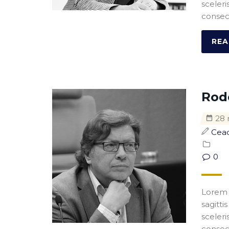
sceleri
consect
REA
Rod
28 
Cea
0
Lorem i
sagitti
sceleri
consect