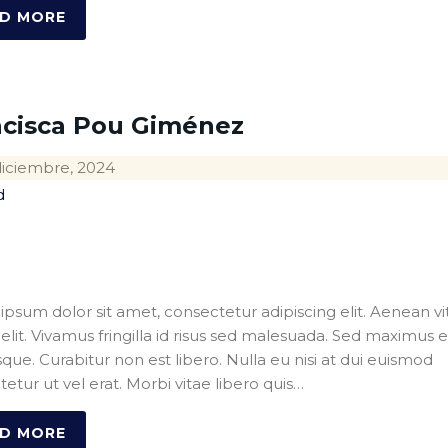
D MORE
ncisca Pou Giménez
diciembre, 2024
d
psum dolor sit amet, consectetur adipiscing elit. Aenean vi
s elit. Vivamus fringilla id risus sed malesuada. Sed maximus 
sque. Curabitur non est libero. Nulla eu nisi at dui euismod
etur ut vel erat. Morbi vitae libero quis…
D MORE