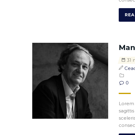
REA
Man
31 
Cea
0
Lorem i
sagitti
sceleri
consect