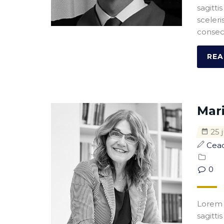
sagitti
sceleri
consect
REA
Mari
25 j
Cea
0
Lorem i
sagitti