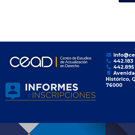
info@ce
442.183
442.895
Avenida 
Histórico, 
76000