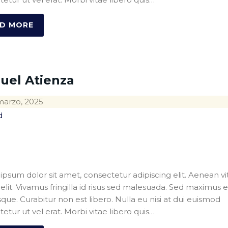
D MORE
uel Atienza
marzo, 2025
d
psum dolor sit amet, consectetur adipiscing elit. Aenean vi
s elit. Vivamus fringilla id risus sed malesuada. Sed maximus 
sque. Curabitur non est libero. Nulla eu nisi at dui euismod
etur ut vel erat. Morbi vitae libero quis…