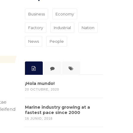
Business
Economy
Factory
Industrial
Nation
News
People
¡Hola mundo!
20 OCTUBRE, 2020
tae
Marine industry growing at a
eleifend
fastest pace since 2000
16 JUNIO, 2018