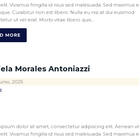
s elit. Vivamus fringilla id risus sed malesuada. Sed maximus 
sque. Curabitur non est libero. Nulla eu nisi at dui euismod
etur ut vel erat. Morbi vitae libero quis…
D MORE
ela Morales Antoniazzi
unio, 2025
d
psum dolor sit amet, consectetur adipiscing elit. Aenean vi
s elit. Vivamus fringilla id risus sed malesuada. Sed maximus 