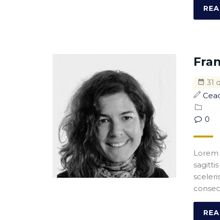
REA
Fra
31 
Cea
0
Lorem i
sagitti
sceleri
consect
REA