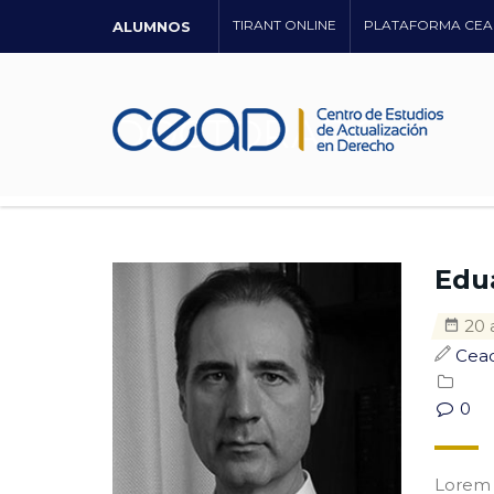
TIRANT ONLINE
PLATAFORMA CEA
ALUMNOS
DOCTORADO
Edu
20 
Cea
0
Lorem i