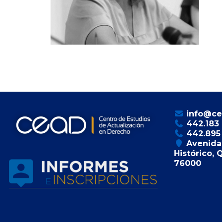
info@ce
442.183
442.895
Avenida 
Histórico, 
76000